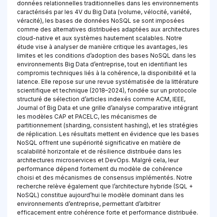
données relationnelles traditionnelles dans les environnements
caractérisés par les 4V du Big Data (volume, vélocité, variété,
véracité), les bases de données NoSQL se sont imposées
comme des alternatives distribuées adaptées aux architectures
cloud-native et aux systèmes hautement scalables. Notre
étude vise à analyser de manière critique les avantages, les
limites et les conditions d’adoption des bases NoSQL dans les
environnements Big Data d’entreprise, tout en identifiant les
compromis techniques liés à la cohérence, la disponibilité et la
latence. Elle repose sur une revue systématisée de la littérature
scientifique et technique (2018–2024), fondée sur un protocole
structuré de sélection d’articles indexés comme ACM, IEEE,
Journal of Big Data et une grille d’analyse comparative intégrant
les modèles CAP et PACELC, les mécanismes de
partitionnement (sharding, consistent hashing), et les stratégies
de réplication. Les résultats mettent en évidence que les bases
NoSQL offrent une supériorité significative en matière de
scalabilité horizontale et de résilience distribuée dans les
architectures microservices et DevOps. Malgré cela, leur
performance dépend fortement du modèle de cohérence
choisi et des mécanismes de consensus implémentés. Notre
recherche relève également que l’architecture hybride (SQL +
NoSQL) constitue aujourd’hui le modèle dominant dans les
environnements d’entreprise, permettant d’arbitrer
efficacement entre cohérence forte et performance distribuée.