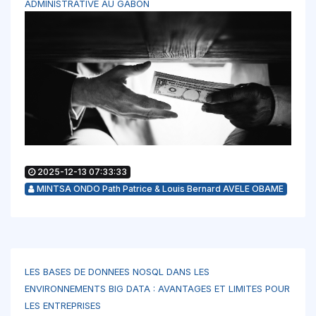
ADMINISTRATIVE AU GABON
2025-12-13 07:33:33
MINTSA ONDO Path Patrice & Louis Bernard AVELE OBAME
LES BASES DE DONNEES NOSQL DANS LES
ENVIRONNEMENTS BIG DATA : AVANTAGES ET LIMITES POUR
LES ENTREPRISES