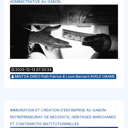
ADMINISTRATIVE AU GABON
2025-12-13 07:33:33
MINTSA ONDO Path Patrice & Louis Bernard AVELE OBAME
IMMIGRATION ET CREATION D’ENTREPRISE AU GABON:
ENTREPRENEURIAT DE NECESSITE, HERITAGES MARCHANDS
ET CONTRAINTES INSTITUTIONNELLES