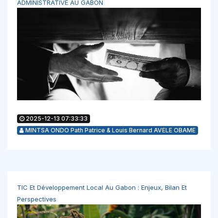
ADMINISTRATIVE AU GABON
2025-12-13 07:33:33
MINTSA ONDO Path Patrice & Louis Bernard AVELE OBAME
TIC Et Développement Local Au Gabon : Enjeux, Bilan Et
Perspectives