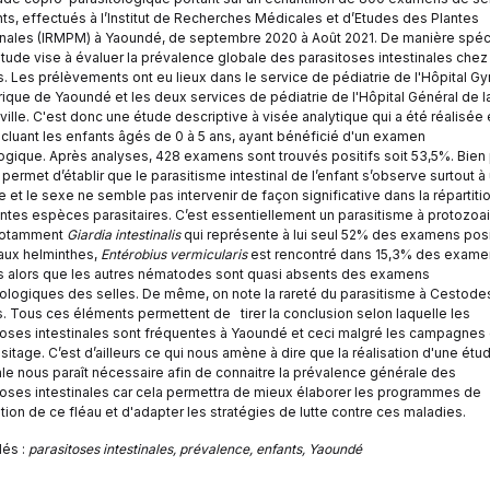
nts, effectués à l’Institut de Recherches Médicales et d’Etudes des Plantes
nales (IRMPM) à Yaoundé, de septembre 2020 à Août 2021. De manière spéc
étude vise à évaluer la prévalence globale des parasitoses intestinales chez 
s. Les prélèvements ont eu lieux dans le service de pédiatrie de l'Hôpital G
rique de Yaoundé et les deux services de pédiatrie de l'Hôpital Général de l
lle. C'est donc une étude descriptive à visée analytique qui a été réalisée 
ncluant les enfants âgés de 0 à 5 ans, ayant bénéficié d'un examen
ogique. Après analyses, 428 examens sont trouvés positifs soit 53,5%. Bien 
 permet d’établir que le parasitisme intestinal de l’enfant s’observe surtout à
e et le sexe ne semble pas intervenir de façon significative dans la répartiti
entes espèces parasitaires. C’est essentiellement un parasitisme à protozoa
notamment
Giardia intestinalis
qui représente à lui seul 52% des examens posit
aux helminthes,
Entérobius vermicularis
est rencontré dans 15,3% des exame
fs alors que les autres nématodes sont quasi absents des examens
tologiques des selles. De même, on note la rareté du parasitisme à Cestode
s. Tous ces éléments permettent de tirer la conclusion selon laquelle les
toses intestinales sont fréquentes à Yaoundé et ceci malgré les campagnes
itage. C’est d’ailleurs ce qui nous amène à dire que la réalisation d'une étu
ale nous paraît nécessaire afin de connaitre la prévalence générale des
toses intestinales car cela permettra de mieux élaborer les programmes de
ion de ce fléau et d'adapter les stratégies de lutte contre ces maladies.
lés :
parasitoses intestinales, prévalence, enfants, Yaoundé