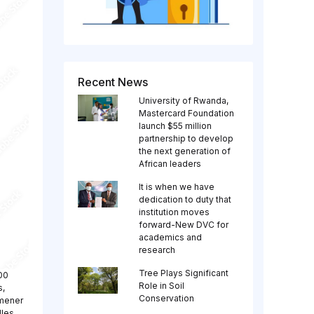
Recent News
University of Rwanda,
Mastercard Foundation
launch $55 million
partnership to develop
the next generation of
African leaders
It is when we have
dedication to duty that
institution moves
forward-New DVC for
academics and
research
Tree Plays Significant
00
Role in Soil
s,
Conservation
 mener
lles