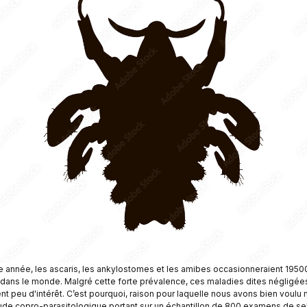
 année, les ascaris, les ankylostomes et les amibes occasionneraient 1950
dans le monde. Malgré cette forte prévalence, ces maladies dites négligée
ent peu d'intérêt. C’est pourquoi, raison pour laquelle nous avons bien voulu
ude copro-parasitologique portant sur un échantillon de 800 examens de se