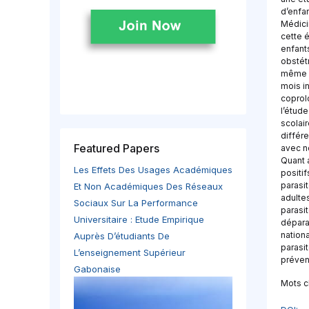
d’enfa
Médici
cette 
enfant
obstét
même vi
mois i
coprol
l’étude
scolair
différ
Featured Papers
avec 
Quant 
Les Effets Des Usages Académiques
positi
parasi
Et Non Académiques Des Réseaux
adulte
Sociaux Sur La Performance
parasi
Universitaire : Etude Empirique
déparas
nation
Auprès D’étudiants De
parasi
L’enseignement Supérieur
prévent
Gabonaise
Mots c