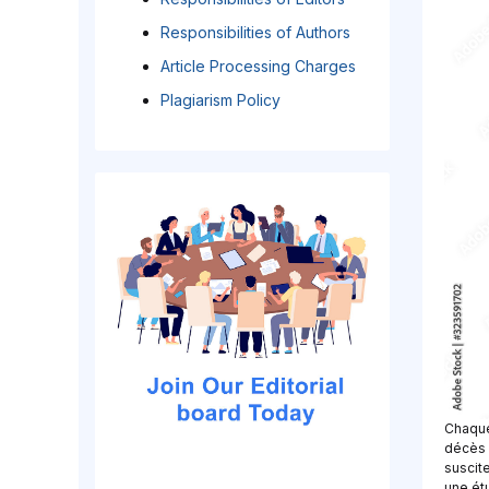
Responsibilities of Authors
Article Processing Charges
Plagiarism Policy
Chaque
décès 
suscit
une ét