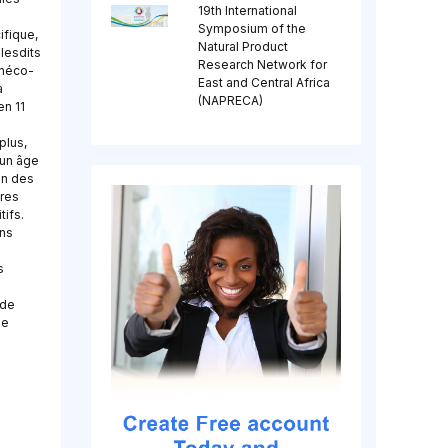
19th International
Symposium of the
ifique,
Natural Product
lesdits
Research Network for
ynéco-
East and Central Africa
a
(NAPRECA)
en 11
plus,
 un âge
on des
ires
ifs.
ns
s
 de
de