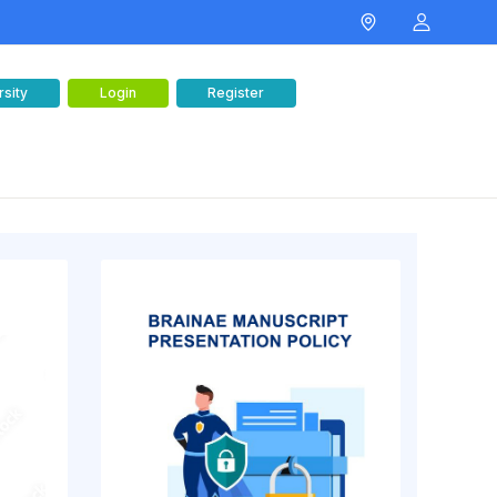
rsity
Login
Register