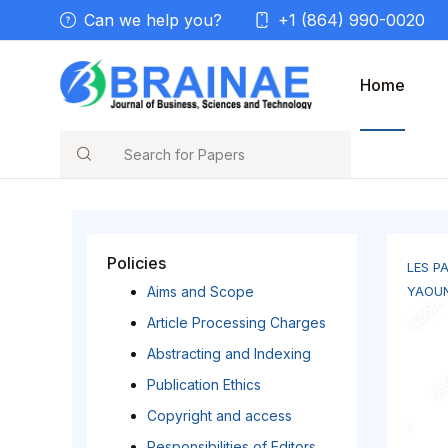
Can we help you?
+1 (864) 990-0020
Home
Search
Policies
LES P
Aims and Scope
YAOU
Article Processing Charges
Abstracting and Indexing
Publication Ethics
Copyright and access
Responsibilities of Editors