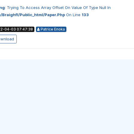
ng
: Trying To Access Array Offset On Value Of Type Null In
/braighfl/public_html/paper.php
On Line
133
2-04-03 07:47:38
Patrice Enoka
wnload